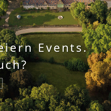
eiern Events.
uch?